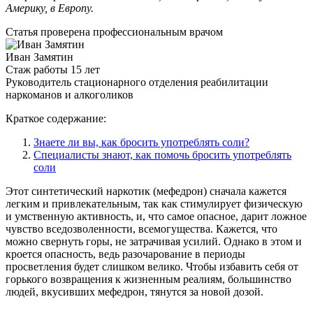
Америку, в Европу.
Статья проверена
профессиональным врачом
Иван Замятин
Стаж работы 15 лет
Руководитель стационарного отделения реабилитации
наркоманов и алкоголиков
Краткое содержание:
Знаете ли вы, как бросить употреблять соли?
Специалисты знают, как помочь бросить употреблять
соли
Этот синтетический наркотик (мефедрон) сначала кажется
легким и привлекательным, так как стимулирует физическую
и умственную активность, и, что самое опасное, дарит ложное
чувство вседозволенности, всемогущества. Кажется, что
можно свернуть горы, не затрачивая усилий. Однако в этом и
кроется опасность, ведь разочарование в периоды
просветления будет слишком велико. Чтобы избавить себя от
горького возвращения к жизненным реалиям, большинство
людей, вкусивших мефедрон, тянутся за новой дозой.