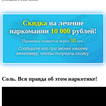
Скидка
на лечение
наркомании
10 000
рублей!
37
Промокод появится через
сек.
Сообщите его при звонке нашему
менеджеру, чтобы получить скидку.
Соль. Вся правда об этом наркотике!