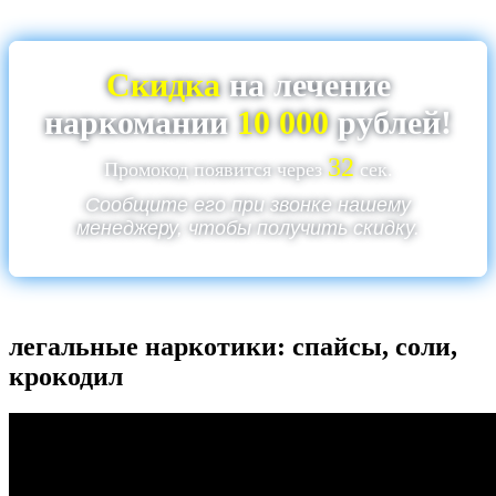
Скидка
на лечение
наркомании
10 000
рублей!
32
Промокод появится через
сек.
Сообщите его при звонке нашему
менеджеру, чтобы получить скидку.
легальные наркотики: спайсы, соли,
крокодил