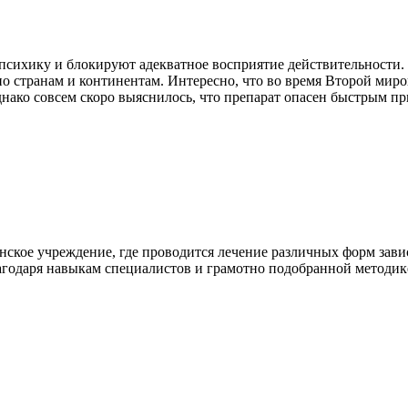
сихику и блокируют адекватное восприятие действительности. Эт
по странам и континентам. Интересно, что во время Второй мир
ако совсем скоро выяснилось, что препарат опасен быстрым п
ское учреждение, где проводится лечение различных форм зави
агодаря навыкам специалистов и грамотно подобранной методике