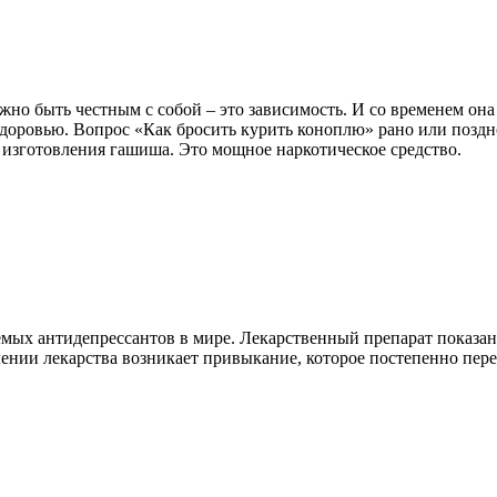
но быть честным с собой – это зависимость. И со временем она 
здоровью. Вопрос «Как бросить курить коноплю» рано или поздно
изготовления гашиша. Это мощное наркотическое средство.
емых антидепрессантов в мире. Лекарственный препарат показан
нии лекарства возникает привыкание, которое постепенно перер