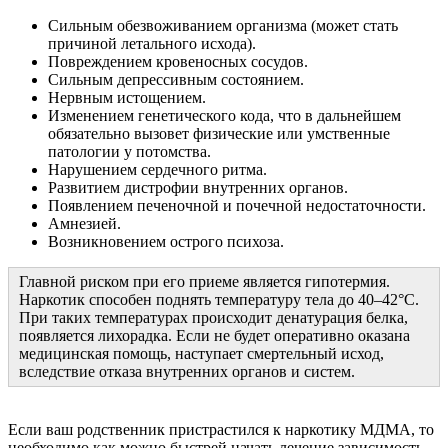
Сильным обезвоживанием организма (может стать
причиной летального исхода).
Повреждением кровеносных сосудов.
Сильным депрессивным состоянием.
Нервным истощением.
Изменением генетического кода, что в дальнейшем
обязательно вызовет физические или умственные
патологии у потомства.
Нарушением сердечного ритма.
Развитием дистрофии внутренних органов.
Появлением печеночной и почечной недостаточности.
Амнезией.
Возникновением острого психоза.
Главной риском при его приеме является гипотермия.
Наркотик способен поднять температуру тела до 40–42°С.
При таких температурах происходит денатурация белка,
появляется лихорадка. Если не будет оперативно оказана
медицинская помощь, наступает смертельный исход,
вследствие отказа внутренних органов и систем.
Если ваш родственник пристрастился к наркотику МДМА, то
необходимо как можно быстрей начать лечение зависимость.