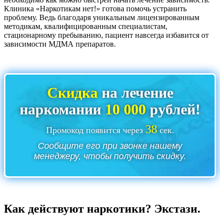
Клиника «Наркотикам нет!» готова помочь устранить
проблему. Ведь благодаря уникальным лицензированным
методикам, квалифицированным специалистам,
стационарному пребыванию, пациент навсегда избавится от
зависимости МДМА препаратов.
Скидка
на лечение
наркомании
10 000
рублей!
37
Промокод появится через
сек.
Сообщите его при звонке нашему
менеджеру, чтобы получить скидку.
Как действуют наркотики? Экстази.