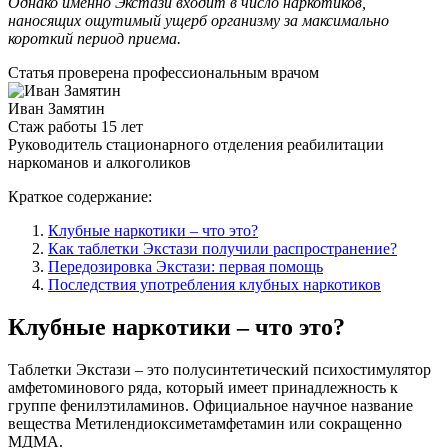
Однако именно Экстази входит в число наркотиков,
наносящих ощутимый ущерб организму за максимально
короткий период приема.
Статья проверена
профессиональным врачом
Иван Замятин
Стаж работы 15 лет
Руководитель стационарного отделения реабилитации
наркоманов и алкоголиков
Краткое содержание:
Клубные наркотики – что это?
Как таблетки Экстази получили распространение?
Передозировка Экстази: первая помощь
Последствия употребления клубных наркотиков
Клубные наркотики – что это?
Таблетки Экстази – это полусинтетический психостимулятор
амфетоминового ряда, который имеет принадлежность к
группе фенилэтиламинов. Официальное научное название
вещества Метилендиоксиметамфетамин или сокращенно
МДМА.