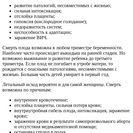
развитие патологий, несовместимых с жизнью;
сильная интоксикация;
отслойка плаценты;
гипоксия (кислородное голодание);
недоразвитость систем;
неспособность к адаптации;
заражение ВИЧ.
Смерть плода возможна в любом триместре беременности.
Наиболее часто происходит выкидыш на ранней стадии. Но
возможно выживание и развитие ребенка до третьего
триместра. Если плод не погибает в утробе матери, то
рождается с опасными патологиями, несовместимыми с
жизнью. Большая часть детей умирает в первый год.
Летальный исход вероятен и для самой женщины. Смерть
возможна по причинам:
внутреннее кровотечение;
отслойка плаценты, сильная потеря крови;
внутриутробная гибель плода, интоксикация, заражение
крови;
заражение крови в результате самопроизвольного аборта
и отсутствия медикаментозной помощи;
остановка сердца в родах.