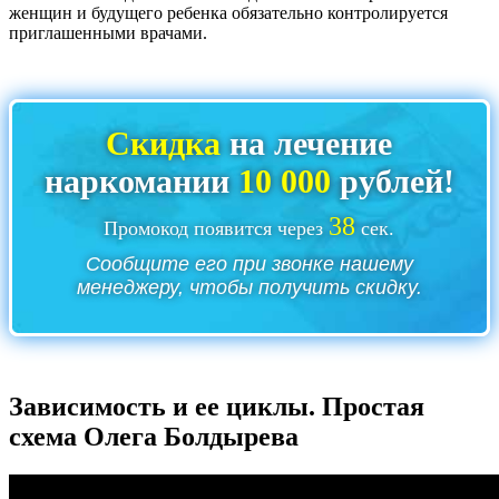
женщин и будущего ребенка обязательно контролируется
приглашенными врачами.
Скидка
на лечение
наркомании
10 000
рублей!
37
Промокод появится через
сек.
Сообщите его при звонке нашему
менеджеру, чтобы получить скидку.
Зависимость и ее циклы. Простая
схема Олега Болдырева