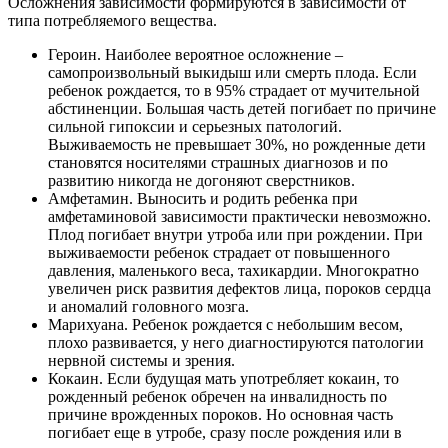
Осложнения зависимости формируются в зависимости от
типа потребляемого вещества.
Героин. Наиболее вероятное осложнение –
самопроизвольный выкидыш или смерть плода. Если
ребенок рождается, то в 95% страдает от мучительной
абстиненции. Большая часть детей погибает по причине
сильной гипоксии и серьезных патологий.
Выживаемость не превышает 30%, но рожденные дети
становятся носителями страшных диагнозов и по
развитию никогда не догоняют сверстников.
Амфетамин. Выносить и родить ребенка при
амфетаминовой зависимости практически невозможно.
Плод погибает внутри утроба или при рождении. При
выживаемости ребенок страдает от повышенного
давления, маленького веса, тахикардии. Многократно
увеличен риск развития дефектов лица, пороков сердца
и аномалий головного мозга.
Марихуана. Ребенок рождается с небольшим весом,
плохо развивается, у него диагностируются патологии
нервной системы и зрения.
Кокаин. Если будущая мать употребляет кокаин, то
рожденный ребенок обречен на инвалидность по
причине врожденных пороков. Но основная часть
погибает еще в утробе, сразу после рождения или в