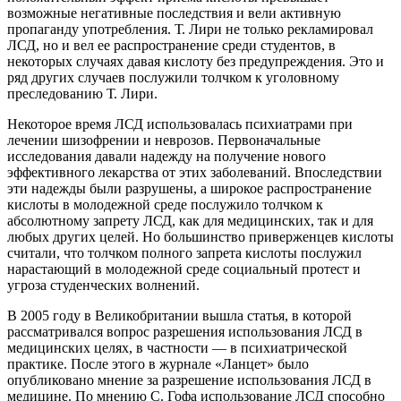
возможные негативные последствия и вели активную
пропаганду употребления. Т. Лири не только рекламировал
ЛСД, но и вел ее распространение среди студентов, в
некоторых случаях давая кислоту без предупреждения. Это и
ряд других случаев послужили толчком к уголовному
преследованию Т. Лири.
Некоторое время ЛСД использовалась психиатрами при
лечении шизофрении и неврозов. Первоначальные
исследования давали надежду на получение нового
эффективного лекарства от этих заболеваний. Впоследствии
эти надежды были разрушены, а широкое распространение
кислоты в молодежной среде послужило толчком к
абсолютному запрету ЛСД, как для медицинских, так и для
любых других целей. Но большинство приверженцев кислоты
считали, что толчком полного запрета кислоты послужил
нарастающий в молодежной среде социальный протест и
угроза студенческих волнений.
В 2005 году в Великобритании вышла статья, в которой
рассматривался вопрос разрешения использования ЛСД в
медицинских целях, в частности — в психиатрической
практике. После этого в журнале «Ланцет» было
опубликовано мнение за разрешение использования ЛСД в
медицине. По мнению С. Гофа использование ЛСД способно