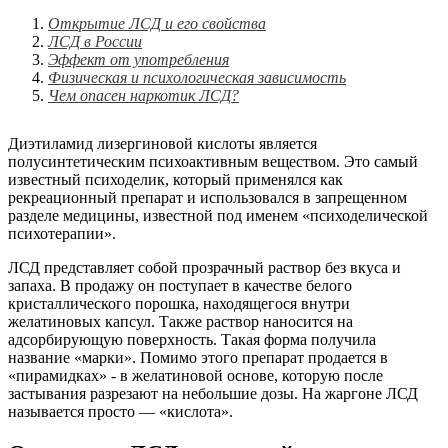
Открытие ЛСД и его свойства
ЛСД в России
Эффект от употребления
Физическая и психологическая зависимость
Чем опасен наркотик ЛСД?
Диэтиламид лизергиновой кислоты является
полусинтетическим психоактивным веществом. Это самый
известный психоделик, который применялся как
рекреационный препарат и использовался в запрещенном
разделе медицины, известной под именем «психоделической
психотерапии».
ЛСД представляет собой прозрачный раствор без вкуса и
запаха. В продажу он поступает в качестве белого
кристаллического порошка, находящегося внутри
желатиновых капсул. Также раствор наносится на
адсорбирующую поверхность. Такая форма получила
название «марки». Помимо этого препарат продается в
«пирамидках» - в желатиновой основе, которую после
застывания разрезают на небольшие дозы. На жаргоне ЛСД
называется просто — «кислота».