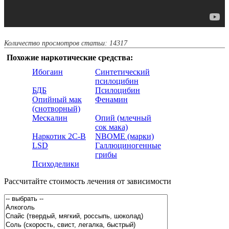
Количество просмотров статьи: 14317
Похожие наркотические средства:
Ибогаин
Синтетический
псилоцибин
БДБ
Псилоцибин
Опийный мак
Фенамин
(снотворный)
Мескалин
Опий (млечный
сок мака)
Наркотик 2С-B
NBOME (марки)
LSD
Галлюциногенные
грибы
Психоделики
Рассчитайте стоимость лечения от зависимости