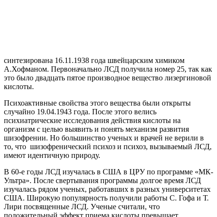
синтезирована 16.11.1938 года швейцарским химиком
А.Хофманом. Первоначально ЛСД получила номер 25, так как
это было двадцать пятое производное вещество лизергиновой
кислоты.
Психоактивные свойства этого вещества были открыты
случайно 19.04.1943 года. После этого велись
психиатрические исследования действия кислоты на
организм с целью выявить и понять механизм развития
шизофрении. Но большинство ученых и врачей не верили в
то, что шизофренический психоз и психоз, вызываемый ЛСД,
имеют идентичную природу.
В 60-е годы ЛСД изучалась в США в ЦРУ по программе «МК-
Ультра». После свертывания программы долгое время ЛСД
изучалась рядом ученых, работавших в разных университетах
США. Широкую популярность получили работы С. Гофа и Т.
Лири посвященные ЛСД. Ученые считали, что
положительный эффект приема кислоты превышает