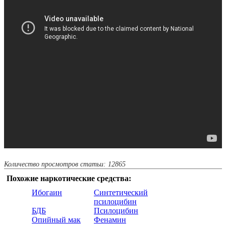
Количество просмотров статьи: 12865
Похожие наркотические средства:
Ибогаин
Синтетический
псилоцибин
БДБ
Псилоцибин
Опийный мак
Фенамин