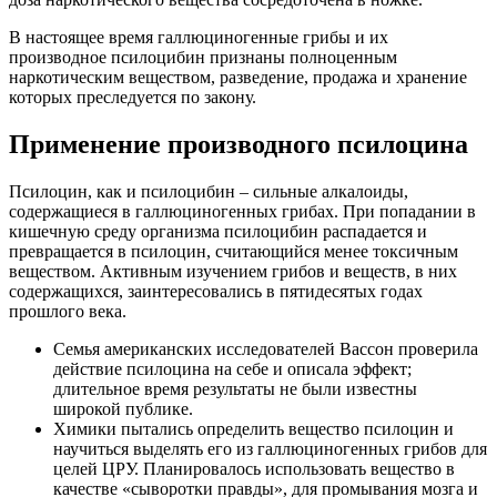
В настоящее время галлюциногенные грибы и их
производное псилоцибин признаны полноценным
наркотическим веществом, разведение, продажа и хранение
которых преследуется по закону.
Применение производного псилоцина
Псилоцин, как и псилоцибин – сильные алкалоиды,
содержащиеся в галлюциногенных грибах. При попадании в
кишечную среду организма псилоцибин распадается и
превращается в псилоцин, считающийся менее токсичным
веществом. Активным изучением грибов и веществ, в них
содержащихся, заинтересовались в пятидесятых годах
прошлого века.
Семья американских исследователей Вассон проверила
действие псилоцина на себе и описала эффект;
длительное время результаты не были известны
широкой публике.
Химики пытались определить вещество псилоцин и
научиться выделять его из галлюциногенных грибов для
целей ЦРУ. Планировалось использовать вещество в
качестве «сыворотки правды», для промывания мозга и