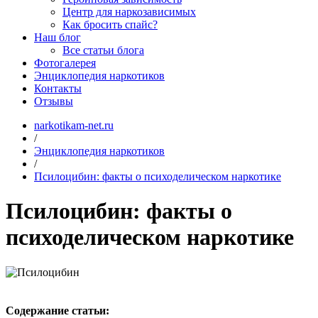
Центр для наркозависимых
Как бросить спайс?
Наш блог
Все статьи блога
Фотогалерея
Энциклопедия наркотиков
Контакты
Отзывы
narkotikam-net.ru
/
Энциклопедия наркотиков
/
Псилоцибин: факты о психоделическом наркотике
Псилоцибин: факты о
психоделическом наркотике
Содержание статьи: