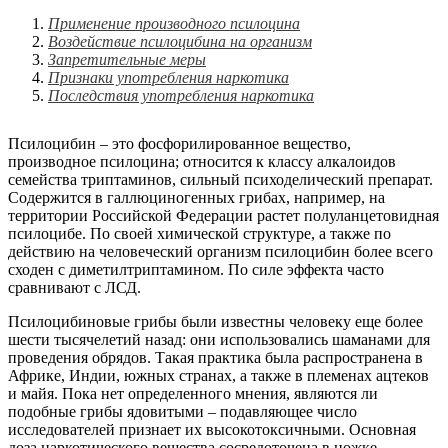
Применение производного псилоцина
Воздействие псилоцибина на организм
Запретительные меры
Признаки употребления наркотика
Последствия употребления наркотика
Псилоцибин – это фосфорилированное вещество,
производное псилоцина; относится к классу алкалоидов
семейства триптаминов, сильный психоделический препарат.
Содержится в галлюциногенных грибах, например, на
территории Российской Федерации растет полуланцетовидная
псилоцибе. По своей химической структуре, а также по
действию на человеческий организм псилоцибин более всего
сходен с диметилтриптамином. По силе эффекта часто
сравнивают с ЛСД.
Псилоцибиновые грибы были известны человеку еще более
шести тысячелетий назад: они использовались шаманами для
проведения обрядов. Такая практика была распространена в
Африке, Индии, южных странах, а также в племенах ацтеков
и майя. Пока нет определенного мнения, являются ли
подобные грибы ядовитыми – подавляющее число
исследователей признает их высокотоксичными. Основная
доза наркотического вещества сосредоточена в ножке.