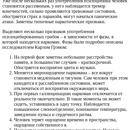
Уже после нескольких раз употребления псилоцибина человек
становится рассеянным, у него наблюдается тремор
конечностей, сильно проявляются тревожные состояния,
обостряется страх и паранойя, могут начаться панические
атаки. Заметны типичные наркотические признаки.
Выделяют несколько признаков употребления
псилоцибированных грибов – в зависимости от фазы, в
которой находится наркоман. Фазы были подробно описаны
исследователем Карлом Грэмом:
На первой фазе заметны небольшие расстройства
памяти, в большинстве случаев – краткосрочной.
Обостряется восприятие цвета и музыки.
Меняется мироощущение наркомана – все вокруг
становится медленным и тягучим. Сам человек при этом
находится в расслабленном состоянии, может
отключаться от восприятия окружающего мира.
При первых галлюцинациях наркоман отключается от
реальности окончательно. В такие моменты он может
сидеть, уставившись в одну точку. Наблюдается
повышенное слюноотделение, понижение температуры,
замедление пульса и сердечного ритма.
Человек теряет ощущение времени и пространства,
ощущение собственного я.