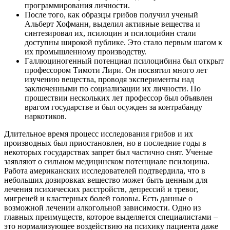
программирования личности.
После того, как образцы грибов получил ученый
Альберт Хофманн, выделил активные вещества и
синтезировал их, псилоцин и псилоцибин стали
доступны широкой публике. Это стало первым шагом к
их промышленному производству.
Галлюциногенный потенциал псилоцибина был открыт
профессором Тимоти Лири. Он посвятил много лет
изучению вещества, проводя эксперименты над
заключенными по социализации их личности. По
прошествии нескольких лет профессор был объявлен
врагом государстве и был осужден за контрабанду
наркотиков.
Длительное время процесс исследования грибов и их
производных был приостановлен, но в последние годы в
некоторых государствах запрет был частично снят. Ученые
заявляют о сильном медицинском потенциале псилоцина.
Работа американских исследователей подтвердила, что в
небольших дозировках вещество может быть ценным для
лечения психических расстройств, депрессий и тревог,
мигреней и кластерных болей головы. Есть данные о
возможной лечении алкогольной зависимости. Одно из
главных преимуществ, которое выделяется специалистами –
это нормализующее воздействию на психику пациента даже