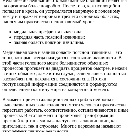
Недавнее исследование открыло данные о влиянии вещества
на организм более подробно. После того, как псилоцибин
попадает в кровь, он устремляется напрямую к головному
мозгу и поражает нейроны в трех его основных областях,
нанося им практически непоправимый урон:
медиальная префронтальная зона;
передняя часть поясной извилины;
задняя область поясной извилины.
Медиальная зона и задняя область поясной извилины – это
зоны, которые всегда находятся в состоянии активности. В
этой части головного мозга большинство обменных
процессов протекает на двадцать процентов быстрее, нежели
в иных областях, даже в том случае, если человек полностью
расслаблен или находится в состоянии сна. Потоки
поступающей информации соединяются и формируются
определенную картину мира на конкретный момент.
В момент приема галлюциногенных грибов нейроны в
вышеназванных зона головного мозга человека практически
перестают работать, соответственно, останавливаются и иные
процессы. В этот момент и происходит трансформация
прежней картины миры – наступают галлюцинации, как
зрительные, так и слуховые. Многие наркоманы называют
этот эффект сдвигом реальности.